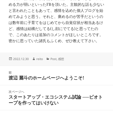
める力が弱いといったFBを頂いた。主観的な話も少ない
と言われたこともあって、感情を込めた個人ブログを始
めてみようと思う。それと、褒めるのが苦手だというの
は数年前に子育てをはじめてから自覚症状が相当あるけ
ど、感情は結構だしてる(し顔にでてる)と思ってたの
で、このあたりは追加のコメントがほしいところです。
密かに思っていた諸氏もふくめ、ぜひ教えて下さい。
投
作
カ
2022.12.30
reito
Post
,
感想
稿
成
テ
日:
者
ゴ
投
リ
前
稿
渡辺 麗斗のホームページへようこそ!
ー
前
ナ
の
ビ
投
次ページへ
ゲ
稿:
スタートアップ・エコシステム試論 ──ビオト
次
ー
ープを作ってはいけない
の
シ
投
ョ