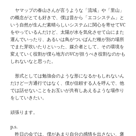
ヤマップの春山さんが言うような「流域」や「里山」
の概念がとても好きで、僕は昔から「エコシステム」と
いう自然が生んだ素晴らしいシステムに関心を寄せてVC
をやっているんだけど、太陽が水を気化させて山にまた
運んでいったり、あるいは鳥がついばんだ種が別の場所
でまた芽吹いたりといった、媒介者として、その環境を
変えていく役割が僕ら地方のVCが担うべき役割なのかも
しれないなと思った。
形式としては勉強会のような形になるかもしれないん
だけど一方通行ではなく、僕が信頼する人を呼んで、他
では話せないことをお互いが共有しあえるような場作り
をしていきたい。
頑張ります。
p.s.
昨日の会では、僕があまり自分の感情を出さない、褒