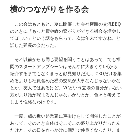
横のつながりを作る会
この会はもともと、夏に開催した会社横断の交流BBQ
のときに「もっと横や縦の繋がりができる機会を増やし
てほしい」という話をもらって、次は年末ですかね、と
話した延長の会だった。
それ以前からも同じ要望を聞くことはあって、でも福
岡のスタートアップシーンはそんなに大きくない(から
紹介するまでもなくきっと顔見知りだ)し、CEOだけを集
めるよりも社員含めた横の交流が大事なんじゃないかな
とか。友人ではあるけど、VCという立場の自分がいない
方がより話が深まるんじゃないかなとか。色々と考えて
しまう性格なわけです。
一度、歳の近い起業家に声掛けをして開催したことが
あって、そのとき自体はそこそこの盛り上がりだったん
だけど、その日をきっかけに個別で仲良くなったり、ま